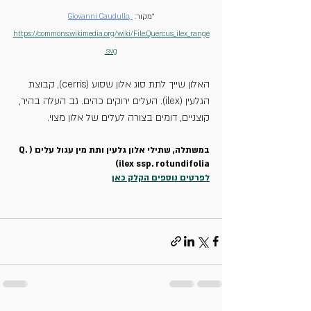
*מקור: 
, 
Giovanni Caudullo
https://commons.wikimedia.org/wiki/File:Quercus_ilex_range
.svg
האלון שייך לתת סוג אלון שסוע (cerris), קבוצת 
הגלעין (ilex). העלים ירוקים כהים. גב העלה בהיר, 
קוצניים, דומים בצורה לעלים של אלון מצוי.
במשתלה, שתילי אלון גלעין ותת מין עגול עלים (Q. 
ilex ssp. rotundifolia)
לפרטים נוספים הקלק כאן