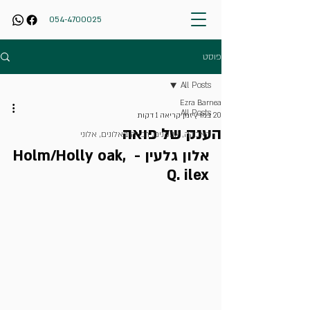
054-4700025
פוסט
All Posts
Ezra Barnea
All Posts
20 במרץ
זמן קריאה 1 דקות
הענק של פואה
האבקה, אבקנים, רבייה באלונים, אלוני
אלון גלעין - Holm/Holly oak, 
Q. ilex