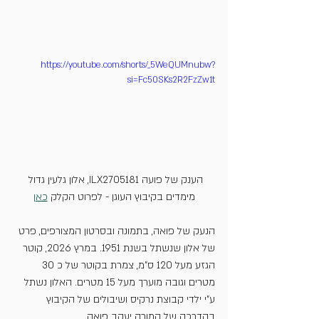
https://youtube.com/shorts/_5WeQUMnubw?
si=Fc50SKs2R2FzZw1t
הענק של פועה ILX2705181, אלון גלעין גדול 
מימדים בקיבוץ העוגן - לפרוט הקלק 
כאן
הנעק של פואה, בתמונה ובסרטון המצורפים, פרט 
של אלון שנשתל בשנת 1951. במרץ 2026, קוטר 
הגזע מעל 120 ס"מ, צמרת בקוטר של כ 30 
מטרים וגובה מוערך מעל 15 מטרים. האלון נשתל 
ע"י ילדי קבוצת נרקיס ושיבולים של הקיבוץ 
בהדרכה של המורה יעקב פואה.