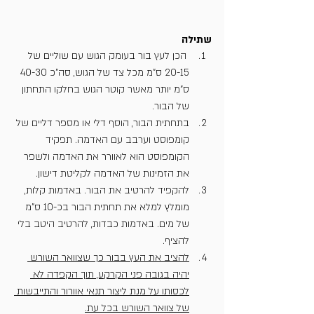
שתילה
 הכן לעץ בור בעומק הגוש עם שוליים של 
20-15 ס"מ מכל צד של הגוש, סה"כ 40-30 
ס"מ יותר מאשר קוטר הגוש בחלקו התחתון 
של הבור.
בתחתית הבור, הוסף דלי או מספר דליים של 
קומפוסט וערבב עם האדמה. תפקיד 
הקומפוסט הוא לאוורר את האדמה ולשפר 
את הזמינות של האדמה לקליטת דישון.
להקפיד להרטיב את הבור. באדמות קלות, 
מומלץ למלא את תחתית הבור בכ-10 ס"מ 
של מים. באדמות כבדות, להרטיב היטב בלי 
להציף.
להציב את העץ בבור כך שצוואר השורש 
יהיה בגובה פני הקרקע, תוך הקפדה לא 
לכסותו על מנת ליצור תנאי אוורור והתייבשות 
של צוואר השורש בכל עת.