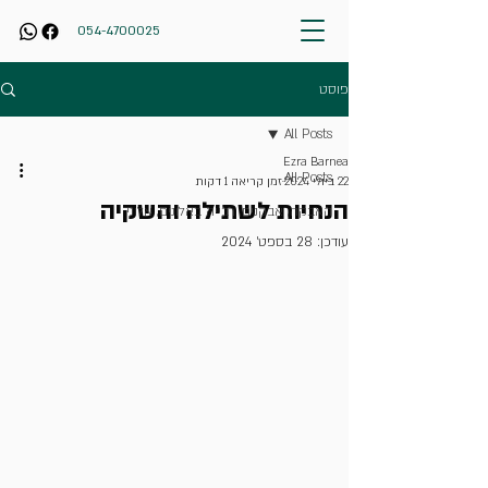
054-4700025
פוסט
All Posts
Ezra Barnea
All Posts
22 ביולי 2024
זמן קריאה 1 דקות
הנחיות לשתילה והשקיה
האבקה, אבקנים, רבייה באלונים, אלוני
עודכן:
28 בספט׳ 2024