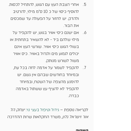
אחרי הצבת העץ עם הגוש, להתחיל לכסות. 
להוסיף כיסוי של כ 10 ס"מ מילוי, להרטיב 
ולהדק. יש לחזור על הפעולה עד שמכסים 
את הבור.
אם ישנם כיסי אוויר בגוש, יש להקפיד על 
מילוי שלהם ביד - לא להשאיר בתחתית או 
בשולי הגוש כיסי אוויר. שורשי העץ אינם 
יכולים לגמוע מים ולגדול באוויר. כיס אוויר 
משול לשורש מנותק.
להקפיד לשמור על אדמה לחה בכל עת, 
ובמיוחד בחודשים שבהם אין גשם. יש 
להימנע מהצפה של השטח, ובמיוחד 
להקפיד לא להציף עץ ששתול באדמה 
כבדה.
לקריאה נוספת – 
גידול וטיפול בעצי נוי
: 
יצחק הל 
אור וישראל גלון
, משרד החקלאות שרות ההדרכה
השקיה