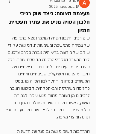
Anushka Hande
19 בספטמבר 2025
מעצמת הצומח: כיצד שוק רכיבי
חלבון הסויה מניע את עתיד תעשיית
המזון
שוק רכיבי חלבון הסויה העולמי נמצא בתקופה 
של צמיחה מתמשכת ומשמעותית, המונעת על ידי 
שילוב של מודעות בריאותית גוברת בקרב צרכנים 
לצד המעבר הגלובלי לתזונה מבוססת צומח. ככל 
שצרכנים מודעים יותר ליתרונות הבריאותיים של 
חלבון מהצומח ולשיקולים סביבתיים ואתיים 
הקשורים במזון מן החי, חלבון הסויה מתבסס 
כחלופה משתלמת ורב-תכליתית. הביקוש הגובר 
לרכיבים מן הצומח מהווה מנוע עיקרי לצמיחת 
השוק, כאשר חלבון הסויה משתלב במגוון רחב 
של מוצרים – החל בתחליפי בשר וחלב ועד תוספי 
תזונה ומוצרי מאפה.
התרחבות השוק מונעת גם מגל של חדשנות 