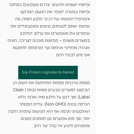
ופיתוח יישומים חדשים. יצרנים משקיעים במחקר 
ופיתוח במטרה לשפר את הטעם, המרקם 
והפרופיל התזונתי של רכיבי חלבון הסויה, מה 
שהופך אותם לטעימים, נגישים ופונקציונליים יותר. 
שיפורים אלו מאפשרים את שילוב החלבון 
במוצרים מגוונים – ממזונות מוכנים לצריכה, חטיפי 
אנרגיה ותחליפי ארוחות ועד פורמולות לתינוקות 
ואף מזון לבעלי חיים.
Soy Protein Ingredients Market
מגמות צרכניות נוספות המחזקות את השוק הן 
הביקוש למוצרים טבעיים ותוויות נקיות (Clean 
Label), תוך דגש על חלבון סויה אורגני וללא 
הנדסה גנטית (Non-GMO). עליית המסחר 
האלקטרוני תרמה אף היא לנגישות עולמית רחבה 
יותר, תוך מתן אפשרות גם למותגים קטנים 
ומתמחים להגיע אל קהל יעד רחב.