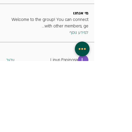
מי אנחנו
Welcome to the group! You can connect
...
with other members, ge
למידע נוסף
חברים
Linus Espinosa
עקוב
Anushka Hande
עקוב
Ezra Barnea
עקוב
Sera phinang
עקוב
Nancy Wheeler
עקוב
לצפייה בכל החברים (8)