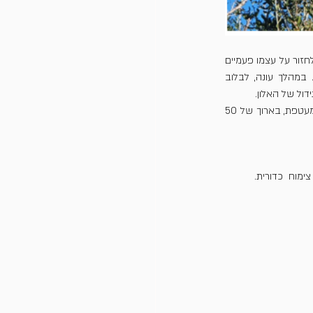
ההתפתחות של האלון למרחב: גובה ורוחב, מתרחש בלבלוב שרביטים. לבלוב זה מתחיל בתחילת הקיץ ויכול לחזור על עצמו פעמיים 
נוספות עד הסתיו. לבלוב זה מצמיח שרביטים בממדים שונים - מסנטימטרים ספורים עד 100 ס"מ ויותר. במהלך עונה, לבלוב 
כאשר עץ נמצא בתנאי גידול טובים, הוא מאוקלם ומקבל השקיה סדירה, הוא יכול להוסיף צימוח שרביטים במעטפת, בארוך של 50 
ימוח  כדורית.