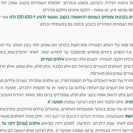
ט שהוא זרע, יש שונות - חלקם איטיים וחלקם מהירים.
 בנבטים צומחים בעונתם הראשונה בקצב שעשוי להגיע ל-120-100 ס"מ
 ואף י
יות הצמחים המהירים בטבע, וכמובן גם במשתלה ובגינון.
ורפית חזקה לנשירה. לעצים אלה קוראים 
אלונים נשירים
.
נשירים שמיובאים מאירופה.
ם, וניתן לראות אותה בעצי אלון תולע שמגדלים ברום נמוך מאזור הגידול הטבעי
תנית
. אלון התבור הוא המין העיקרי שמציג 
תופעה זו
.
mar
 ומשמעותה, שמירת העלים היבשים על העץ החי. 
תם לאחר עונת הלבלוב החדשה. למופע הזה קוראים 
אלונים [עצים] ירוקי עד