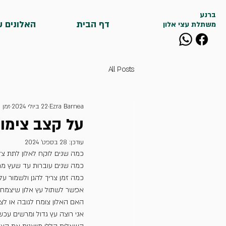
ברנע
דף הבית
האלונים ש
משתלת עצי אלון
All Posts
Ezra Barnea
22 ביולי 2024
זמן קר
על קצב צימוח
עודכן:
28 בספט׳ 2024
כמה שנים לוקח לאלון לתת צל
כמה שנים עוברות עד שעץ מתע
כמה זמן צריך להגן ולשמור על
אפשר לשתול עץ אלון שיצמח א
האם האלון צומח לגובה או לצ
אני רוצה עץ גדול ומרשים עכשי