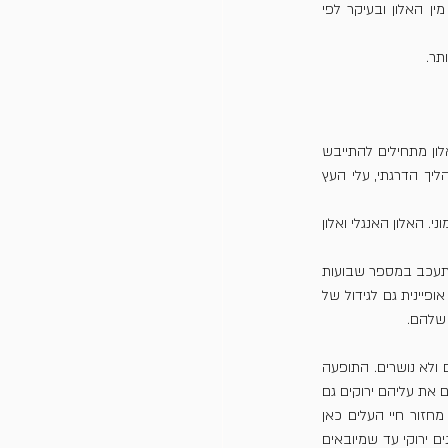
בשנת חייהם הראשונה, כתלות בתנאי הגידול, בקרקע, במצע ובמרחב יתפתחו השתילים בקצב שונה, לפי מין האלון ובעיקר לפי 
ותר.
נשירה היא תהליך של הזדקנות ומות עלי האלון. הנשירה מתרחשת בפרקי זמן שונים, תלוי במין האלון. עלי האלון מתחילים להתייבש 
ולקבל צבע חום, צהוב, אדום וכל הגוונים ביניהם מחודש ספטמבר עד לחודש ינואר. לאחר ההתייבשות, בתהליך הדרגתי, עלי העץ 
מחזור חיי העלים קצר מ-12 חדשים. האלונים הנשירים בישראל הם אלון התבור, אלון תולע, אלון שסוע ואלון חרמוני. האלון האנגלי ואלון 
בשנים האחרונות, עם השינוי החריף של תנאי האקלים ועליית הטמפרטורה, יש אלונים שתהליך נשירת עליהם מתעכב במספר שבועות 
או חודשים ספורים, ואנחנו מוצאים את העצים עם העלווה שלהם גם בינואר או עד תקופת הלבלוב. תופעה זו אופיינית גם לגידול של 
 שלהם.
ישנם מיני אלונים, ועוד סוגים אחרים של עצים, בעיקר ממשפחת האלוניים, שהעלים שלהם מזדקנים, מתייבשים ולא נושרים. התופעה 
חלק ממיני האלונים נושאים את עליהם ירוקים גם 
. מחזור חיי העלים כאן 
ארוך מ-12 חדשים. האלון המצוי הוא היחיד בצמחיית ארצנו שמציג תופעה זו. אלון הגלעין ואלון השעם הם אלונים ירוקי עד שמיובאים 